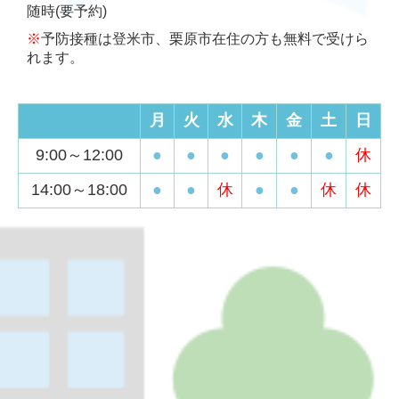
随時(要予約)
※
予防接種は登米市、栗原市在住の方も無料で受けら
れます。
月
火
水
木
金
土
日
9:00～12:00
●
●
●
●
●
●
休
14:00～18:00
●
●
休
●
●
休
休