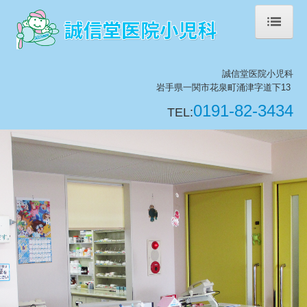
ホーム
誠信堂医院小児科
院長紹介
岩手県一関市花泉町涌津字道下13
0191-82-3434
TEL:
診療のご案内
施設・設備紹介
乳幼児健診・予防接種
保険医療機関における掲示事項
交通案内