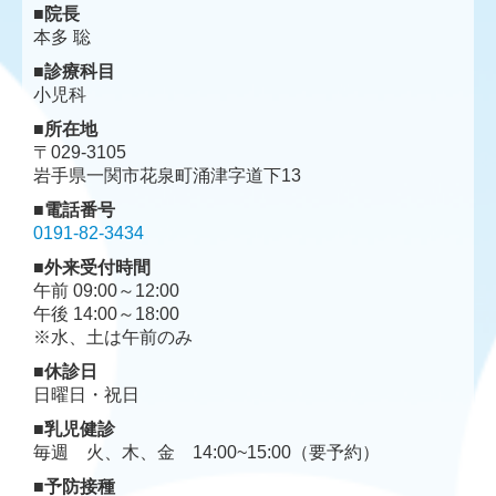
■院長
本多 聡
■診療科目
小児科
■所在地
〒029-3105
岩手県一関市花泉町涌津字道下13
■電話番号
0191-82-3434
■
外来受付時間
午前 09:00～12:00
午後
14:00～18:00
※水、土は午前のみ
■休診日
日曜日・祝日
■
乳児健診
毎週 火、木、金 14:00~15:00
（要予約）
■
予防接種