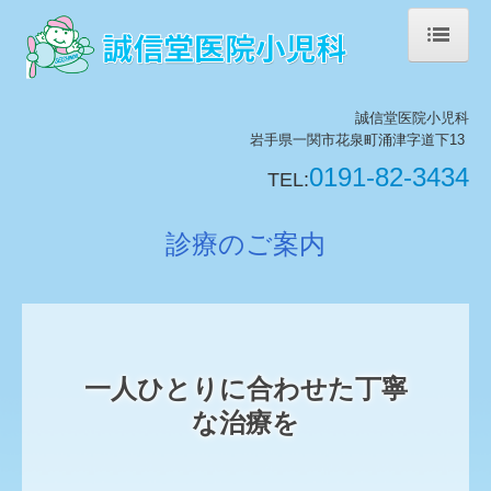
ホーム
誠信堂医院小児科
院長紹介
岩手県一関市花泉町涌津字道下13
0191-82-3434
TEL:
診療のご案内
施設・設備紹介
診療のご案内
乳幼児健診・予防接種
保険医療機関における掲示事項
交通案内
一人ひとりに合わせた丁寧
な治療を